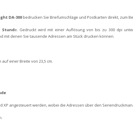
ight DA-300
bedrucken Sie Briefumschläge und Postkarten direkt, zum B
o Stund
e. Gedruckt wird mit einer Auflösung von bis zu 300 dpi un
nd und mit denen Sie tausende Adressen am Stück drucken können.
auf einer Breite von 23,5 cm.
nde
ord XP angesteuert werden, wobei die Adressen über den Seriendruckma
n.