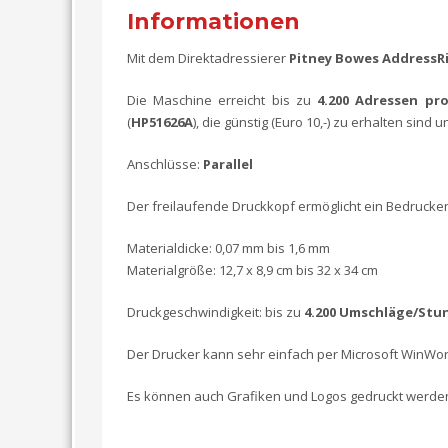
Informationen
Mit dem Direktadressierer
Pitney Bowes AddressR
Die Maschine erreicht bis zu
4.200 Adressen pr
(
HP51626A
), die günstig (Euro 10,-) zu erhalten si
Anschlüsse:
Parallel
Der freilaufende Druckkopf ermöglicht ein Bedrucken 
Materialdicke: 0,07 mm bis 1,6 mm
Materialgröße: 12,7 x 8,9 cm bis 32 x 34 cm
Druckgeschwindigkeit: bis zu
4.200 Umschläge/Stu
Der Drucker kann sehr einfach per Microsoft WinW
Es können auch Grafiken und Logos gedruckt werde