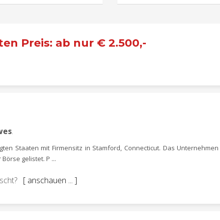
en Preis: ab nur € 2.500,-
wes
.
gten Staaten mit Firmensitz in Stamford, Connecticut. Das Unternehme
örse gelistet. P ...
ünscht?
[ anschauen ... ]