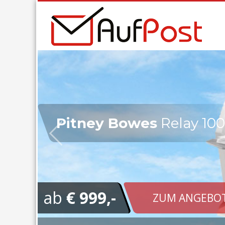
Pitney Bowes
Relay 10
ab
€ 999,-
ZUM ANGEBOT 